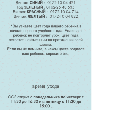
Винтаж
СИНИЙ
:
0172-10 04 421
Год
ЗЕЛЕНЫЙ
:
0162-25 48 535
Винтаж
КРАСНЫЙ
:
0172-10 04 714
Винтаж
ЖЕЛТЫЙ
:
0172-10 04 822
*Вы узнаете цвет года вашего ребенка в
начале первого учебного года. Если ваш
ребенок не повторяет урок, цвет года
остается неизменным на протяжении всей
школы.
Если вы не помните, в каком цвете родился
ваш ребенок, спросите его.
время ухода
OGS открыт
с понедельника по четверг
с
11:30 до 16:30
и
в пятницу с 11:30 до
15:00
.
Работающим родителям уход предлагается
до 16:00
по пятницам
. Для этого требуется
письменная регистрация, включая