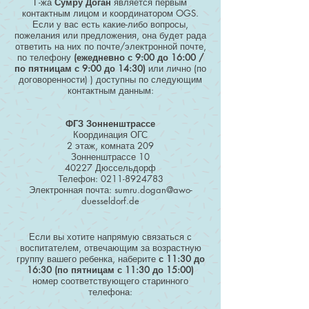
Г-жа
Сумру Доган
является первым
контактным лицом и координатором OGS.
Если у вас есть какие-либо вопросы,
пожелания или предложения, она будет рада
ответить на них по почте/электронной почте,
по телефону
(ежедневно с 9:00 до 16:00 /
по пятницам с 9:00 до 14:30)
или лично (по
договоренности) ) доступны по следующим
контактным данным:
ФГЗ Зонненштрассе
Координация ОГС
2 этаж, комната 209
Зонненштрассе 10
40227 Дюссельдорф
Телефон:
0211-8924783
Электронная почта:
sumru.dogan@awo-
duesseldorf.de
Если вы хотите напрямую связаться с
воспитателем, отвечающим за возрастную
группу вашего ребенка, наберите
с
11:30 до
16:30 (по пятницам с 11:30 до 15:00)
номер соответствующего старинного
телефона: