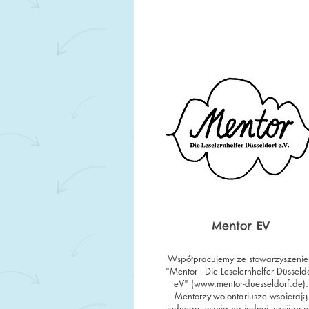
Mentor EV
Współpracujemy ze stowarzyszeni
"Mentor - Die Leselernhelfer Düsseld
eV" (
www.mentor-duesseldorf.de
).
Mentorzy-wolontariusze wspierają
jednego ucznia na jednej lekcji prz