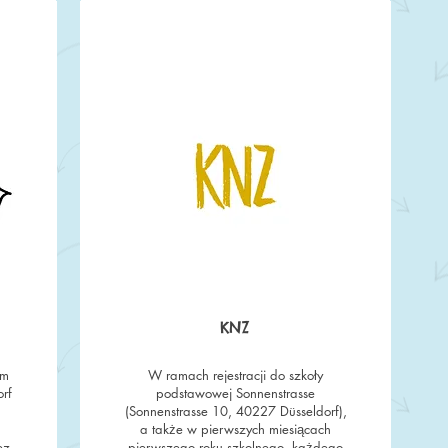
KNZ
em
W ramach rejestracji do szkoły
orf
podstawowej Sonnenstrasse
(Sonnenstrasse 10, 40227 Düsseldorf),
a także w pierwszych miesiącach
ez
pierwszego roku szkolnego, każdego