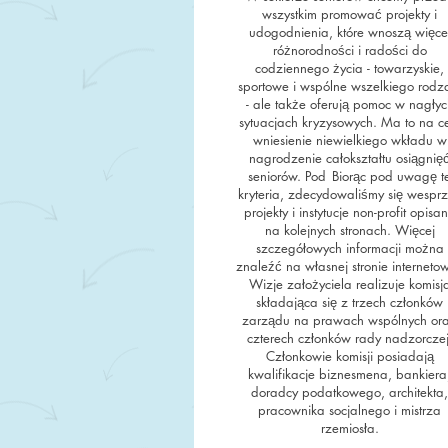
wszystkim promować projekty i
udogodnienia, które wnoszą więce
różnorodności i radości do
codziennego życia - towarzyskie,
sportowe i wspólne wszelkiego rodz
- ale także oferują pomoc w nagłyc
sytuacjach kryzysowych. Ma to na c
wniesienie niewielkiego wkładu w
nagrodzenie całokształtu osiągnię
seniorów. Pod
Biorąc pod uwagę t
kryteria, zdecydowaliśmy się wespr
projekty i instytucje non-profit opisa
na kolejnych stronach. Więcej
szczegółowych informacji można
znaleźć na własnej stronie internetow
Wizje założyciela realizuje komisj
składająca się z trzech członków
zarządu na prawach wspólnych or
czterech członków rady nadzorczej
Członkowie komisji posiadają
kwalifikacje biznesmena, bankiera
doradcy podatkowego, architekta,
pracownika socjalnego i mistrza
rzemiosła.