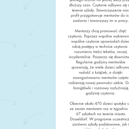
dłuższy czas. Czytanie odbywa się 
terenie szkoły. Stowarzyszenie non
profit przygotowuje mentorów do ic
zadania i towarzyszy im w pracy.
Mentorzy chcą promować chęć
czytania. Poprzez wspólne wybierani
wspólne czytanie opowiadań dziec
robią postępy w technice czytania 
rozumieniu treści tekstów, raczej
incydentalnie. Poszerza się słownict
Regularne godziny mentorskie
sprawiają, że wiele dzieci odkryw
radość z książek, a dzięki
zaangażowaniu mentorów często
nabierają nowej pewności siebie. G
łamigłówki i rozmowy rozluźniają
godzinę czytania.
Obecnie około 470 dzieci spotyka s
ze swoim mentorem raz w tygodniu
67 szkołach na terenie miasta
Düsseldorf. W programie uczestnic
zarówno szkoły podstawowe, jak i