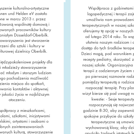
szenie kulturalno-artystyczne
Współpraca z gabinetami 
nnen und Helden eV zostało
logopedycznej i terapii zaj
one w marcu 2013 r. przez
umożliwia nam prowadzeni
owaną wspólnotę domową i
terapeutycznych w naszej szk
sowanych pracowników kultury
oferujemy tę opcję w naszych
niałym Düsseldorf-Oberbilk.
od lutego 2014 roku. Ta ws
owarzyszenia jest stworzenie
ułatwia naszym rodzicom i 
rzeni dla sztuki i kultury w
dostęp do tych środków terape
lturowej dzielnicy Oberbilk.
Dzieci mogą, pod warunkiem 
recepty pediatry, skorzystać z
iędzypokoleniowe projekty dla
naszej szkole. Organizacyjna 
 i młodzieży stowarzyszenie
terapii z codziennym życiem 
ać młodym i starszym ludziom
po pierwszej rozmowie rodzi
ego pochodzenia możliwość
pomiędzy terapeutą a rodzic
zienia miejsca do spotkań,
rozpocząć terapię. Przy pl
wania kontaktów i aktywnej
wizyt bierze się pod uwagę n
jakości życia w najbliższym
kwestie: - Sesje terapeut
otoczeniu.
rozpoczynają się najwcześ
półpracy z mieszkańcami,
godzinie 8:30, aby zapewni
olami, szkołami, inicjatywami
spokojne przybycie do szkoły.
lskimi, artystami i osobami o
terapeutyczne są umawi
bnych zainteresowaniach
wychowawcą klasy, aby dzi
wanych kulturą, stowarzyszenie
opuściło żadnych istotnych lek