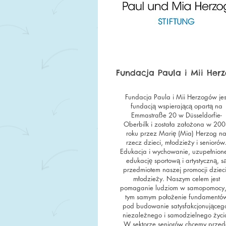
Fundacja Paula i Mii Her
Fundacja Paula i Mii Herzogów jes
fundacją wspierającą opartą na
Emmastraße 20 w Düsseldorfie-
Oberbilk i została założona w 20
roku przez Marię (Mia) Herzog n
rzecz dzieci, młodzieży i seniorów
Edukacja i wychowanie, uzupełnion
edukację sportową i artystyczną, s
przedmiotem naszej promocji dzieci
młodzieży. Naszym celem jest
pomaganie ludziom w samopomocy,
tym samym położenie fundamentó
pod budowanie satysfakcjonująceg
niezależnego i samodzielnego życi
W sektorze seniorów chcemy przed