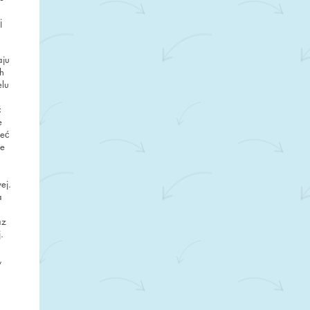
j
aju
h
elu
ć
e
zeć
ne
ej.
a
az
.
,