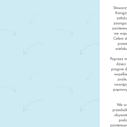
Stowarzy
Königi
założ
zaangaż
zaintere
we wspa
Celem st
przest
wieloku
Poprzez m
dzieci
pragnie d
wszelki
znale
nawiązy
poprawy 
We ws
przedszk
obywate
podo
zaintereso