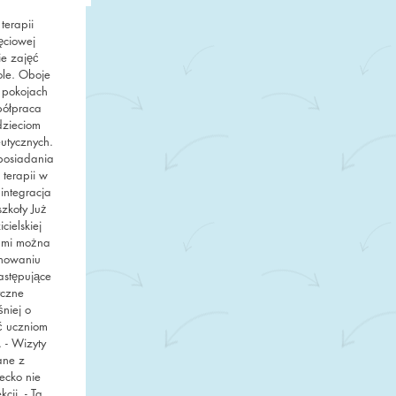
terapii
ęciowej
e zajęć
ole. Oboje
 pokojach
półpraca
dzieciom
utycznych.
posiadania
 terapii w
integracja
szkoły Już
cielskiej
ami można
anowaniu
astępujące
yczne
niej o
ć uczniom
 - Wizyty
ane z
ecko nie
cji. - Ta