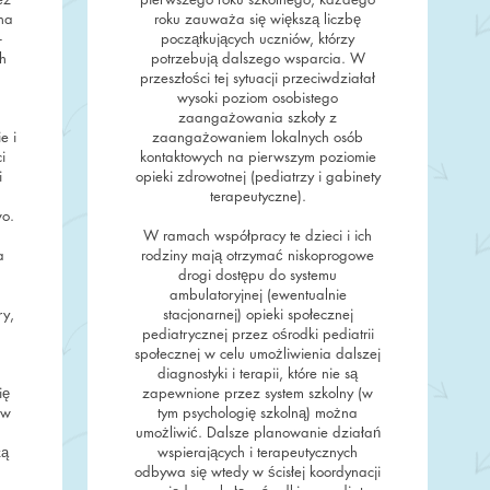
na
roku zauważa się większą liczbę
-
początkujących uczniów, którzy
h
potrzebują dalszego wsparcia. W
przeszłości tej sytuacji przeciwdziałał
wysoki poziom osobistego
zaangażowania szkoły z
e i
zaangażowaniem lokalnych osób
i
kontaktowych na pierwszym poziomie
i
opieki zdrowotnej (pediatrzy i gabinety
terapeutyczne).
wo.
W ramach współpracy te dzieci i ich
a
rodziny mają otrzymać niskoprogowe
drogi dostępu do systemu
ambulatoryjnej (ewentualnie
ry,
stacjonarnej) opieki społecznej
pediatrycznej przez ośrodki pediatrii
społecznej w celu umożliwienia dalszej
diagnostyki i terapii, które nie są
ię
zapewnione przez system szkolny (w
 w
tym psychologię szkolną) można
umożliwić. Dalsze planowanie działań
zą
wspierających i terapeutycznych
odbywa się wtedy w ścisłej koordynacji