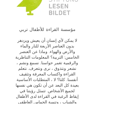
مؤسسة القراءة للأطفال تربي
لا يمكن لأي إنسان أن يعيش ويزدهر
بدون العناصر الأربعة للنار والماء
والأرض والهواء. وماذا عن العنصر
الخامس: التربية؟ المعلومات التناظرية
والرقمية تغمر حواسنا. نسمع ونشم ،
نشعر ونتذوق ، نرى ونتعرف. نتعلم
القراءة واكتساب المعرفة وتثقيف
أنفسنا. كلنا؟ لا ، المتطلبات الأساسية
بعيدة كل البعد عن أن تكون هي نفسها
لجميع الأشخاص. تتمثل رؤيتنا في
إيقاظ الرغبة في القراءة لدى الأطفال
والشباب ، وتنمية الحماس العاطفي
للكتابة واللغة في وقت مبكر
وترسيخها بشكل دائم.
يجب أن تكون الصحف والمجلات
والكتب ووسائل القراءة الرقمية في