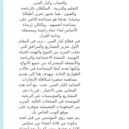
والشباب وكبار السن.
التعليم والتربية ، المكمّلان بالرياضة
والفنون ، هما محور تعزيز أطفالنا
وشبابنا. هدفنا هو مساعدة الناس على
مساعدة أنفسهم ، وبالتالي إرساء
الأساس لبناء حياة راضية ومستقلة
وذاتية القرار.
في قطاع كبار السن ، نريد في المقام
الأول تعزيز المشاريع والمرافق التي
تجلب المزيد من التنوع والبهجة للحياة
اليومية - التنشئة الاجتماعية والرياضة
والأنشطة المشتركة من جميع الأنواع -
ولكنها تقدم أيضًا المساعدة في حالات
الطوارئ الحادة. ويهدف هذا إلى تقديم
مساهمة صغيرة لمكافأة الإنجازات
الحياتية لكبار السن. تحت
مع أخذ هذه
المعايير بعين الاعتبار ، قررنا دعم
المشاريع والمؤسسات غير الربحية
الموضحة في الصفحات التالية. المزيد
من المعلومات التفصيلية متوفرة على
موقع الويب الخاص بك.
يتم تنفيذ رؤى المؤسس من قبل لجنة
مكونة من ثلاثة أعضاء من مجلس
الإدارة بحقوق مشتركة وأربعة أعضاء