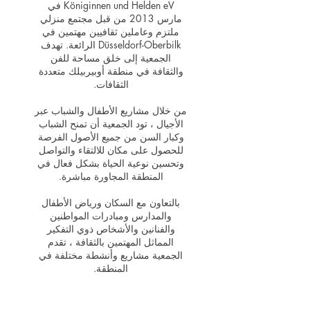
Königinnen und Helden eV في
مارس 2013 من قبل مجتمع منزلي
ملتزم وعاملين ثقافيين مهتمين في
Düsseldorf-Oberbilk الرائعة. تهدف
الجمعية إلى خلق مساحة للفن
والثقافة في منطقة أوبيربيلك متعددة
الثقافات.
من خلال مشاريع الأطفال والشباب عبر
الأجيال ، تود الجمعية أن تمنح الشباب
وكبار السن من جميع الأصول الفرصة
للحصول على مكان للالتقاء والتواصل
وتحسين نوعية الحياة بشكل فعال في
المنطقة المجاورة مباشرة.
بالتعاون مع السكان ورياض الأطفال
والمدارس ومبادرات المواطنين
والفنانين والأشخاص ذوي التفكير
المماثل المهتمين بالثقافة ، تقدم
الجمعية مشاريع وأنشطة مختلفة في
المنطقة.