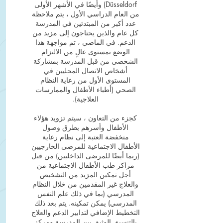
Düsseldorf) وأيضًا في الأشهر الأولى
من العام الدراسي الأول ، يتم ملاحظة
عدد أكبر من المبتدئين في المدرسة
كل عام والذين يحتاجون إلى مزيد من
الدعم. في الماضي ، تم مواجهة هذا
الوضع بمستوى عالٍ من الالتزام
الشخصي من قبل المدرسة بمشاركة
أشخاص الاتصال المحليين في
المستوى الأول من رعاية النظام
الصحي (أطباء الأطفال والممارسات
العلاجية).
كجزء من التعاون ، سيتم تزويد هؤلاء
الأطفال وأسرهم بطرق وصول
منخفضة العتبة إلى نظام رعاية
الأطفال الاجتماعية للمرضى الخارجيين
(ربما أيضًا للمرضى الداخليين) من قبل
مراكز طب الأطفال الاجتماعية من
أجل تمكين المزيد من التشخيص
والعلاج غير المقدمين من خلال النظام
المدرسي (بما في ذلك علم النفس
المدرسي) يمكن تمكينه. يتم بعد ذلك
التخطيط الإضافي لتدابير الدعم والعلاج
بالتنسيق الوثيق بين المدرسة ومركز