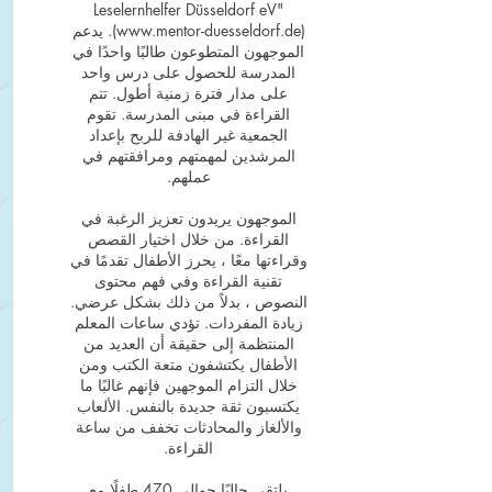
Leselernhelfer Düsseldorf eV"
www.mentor-duesseldorf.de
(
). يدعم
الموجهون المتطوعون طالبًا واحدًا في
المدرسة للحصول على درس واحد
على مدار فترة زمنية أطول. تتم
القراءة في مبنى المدرسة. تقوم
الجمعية غير الهادفة للربح بإعداد
المرشدين لمهمتهم ومرافقتهم في
عملهم.
الموجهون يريدون تعزيز الرغبة في
القراءة. من خلال اختيار القصص
وقراءتها معًا ، يحرز الأطفال تقدمًا في
تقنية القراءة وفي فهم محتوى
النصوص ، بدلاً من ذلك بشكل عرضي.
زيادة المفردات. تؤدي ساعات المعلم
المنتظمة إلى حقيقة أن العديد من
الأطفال يكتشفون متعة الكتب ومن
خلال التزام الموجهين فإنهم غالبًا ما
يكتسبون ثقة جديدة بالنفس. الألعاب
والألغاز والمحادثات تخفف من ساعة
القراءة.
يلتقي حاليًا حوالي 470 طفلًا مع