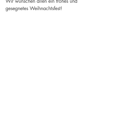
Wir wünschen allen ein frohes und 
gesegnetes Weihnachtsfest!