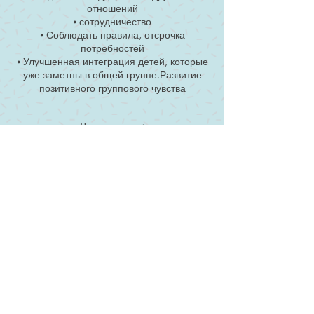
отношений
⦁ сотрудничество
⦁ Соблюдать правила, отсрочка
потребностей
⦁ Улучшенная интеграция детей, которые
уже заметны в общей группе.Развитие
позитивного группового чувства
Целевая группа:
1-й и 2-й класс, универсальный (для всех
детей) и выборочный (для детей с
повышенным социально-эмоциональным
и когнитивным риском) в начальной
школе
Метод. Программа поддержки должна
охарактеризовать различные методы,
которые направлены на разные уровни
обучения детей, такие как творческий
дизайн, сотрудничество и подвижные
игры, беседы, музыка, ролевые игры,
положительная обратная связь и т. Д.