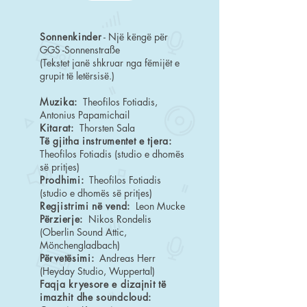
Sonnenkinder
- Një këngë për
GGS -Sonnenstraße
(Tekstet janë shkruar nga fëmijët e
grupit të letërsisë.)
Muzika:
Theofilos Fotiadis,
Antonius Papamichail
Kitarat:
Thorsten Sala
Të gjitha instrumentet e tjera:
Theofilos Fotiadis (studio e dhomës
së pritjes)
Prodhimi:
Theofilos Fotiadis
(studio e dhomës së pritjes)
Regjistrimi në vend:
Leon Mucke
Përzierje:
Nikos Rondelis
(Oberlin Sound Attic,
Mönchengladbach)
Përvetësimi:
Andreas Herr
(Heyday Studio, Wuppertal)
Faqja kryesore e dizajnit të
imazhit dhe soundcloud: