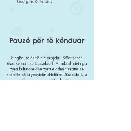
Georgios Kotrotsios
Pauzë për të kënduar
SingPause është një projekt i Städtischen
Musikverein zu Düsseldorf. Ai mbështetet nga
zyra kulturore dhe zyra e administratës së
shkollës në kryeqytetin shtetëror Düsseldorf, si
dhe nga sponsorë të shumtë.
Filloi për herë të parë në 2006 dhe që atëherë
është zhvilluar në një ofertë të rëndësishme
arsimore muzikore, integruese shoqërore.
Shtë pjesë e programit shkollor dhe zhvillohet
në mëngjes. Ai përfshin të gjithë nxënësit nga
klasa e parë deri në të katërtën. Në
2020/21, SingPause në Düsseldorf do të
ofrohet në 70 shkolla fillore për rreth 16,000
fëmijë. Shkollat e tjera fillore do të donin të