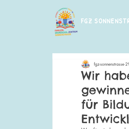
FGZ SONNENST
fgz-sonnenstrasse
2
Wir habe
gewinne
für Bild
Entwick