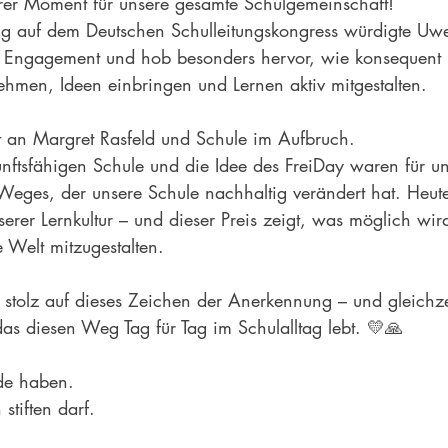
rer Moment für unsere gesamte Schulgemeinschaft!
ung auf dem Deutschen Schulleitungskongress würdigte U
r Engagement und hob besonders hervor, wie konsequent 
hmen, Ideen einbringen und Lernen aktiv mitgestalten.
 an Margret Rasfeld und Schule im Aufbruch.
unftsfähigen Schule und die Idee des FreiDay waren für un
Weges, der unsere Schule nachhaltig verändert hat. Heute 
erer Lernkultur – und dieser Preis zeigt, was möglich wi
 Welt mitzugestalten.
 stolz auf dieses Zeichen der Anerkennung – und gleichze
das diesen Weg Tag für Tag im Schulalltag lebt. 💛🙏
de haben.
stiften darf.