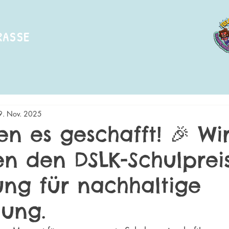
RASSE
9. Nov. 2025
n es geschafft! 🎉 Wi
n den DSLK-Schulprei
ung für nachhaltige
lung.